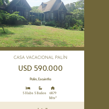
CASA VACACIONAL PALÍN
USD 590.000
Palin, Escuintla
5 Habs
5 Baños
6879
2
Mts