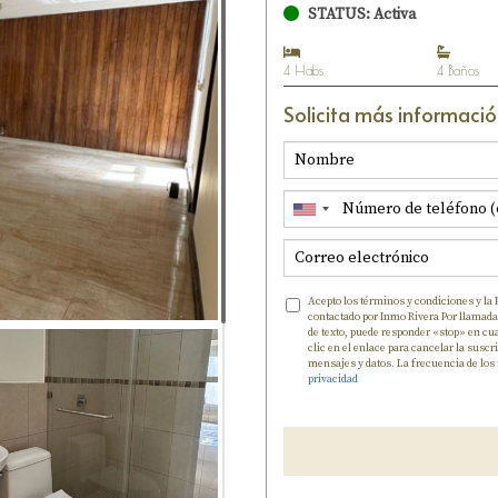
STATUS: Activa
4 Habs
4 Baños
Solicita más informaci
Acepto los términos y condiciones y la 
contactado por Inmo Rivera Por llamada,
de texto, puede responder «stop» en c
clic en el enlace para cancelar la suscr
mensajes y datos. La frecuencia de los
privacidad