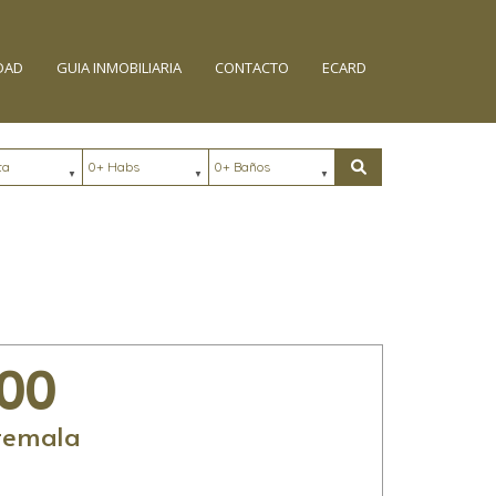
DAD
GUIA INMOBILIARIA
CONTACTO
ECARD
Habs
Baños
ación
Buscar
000
temala