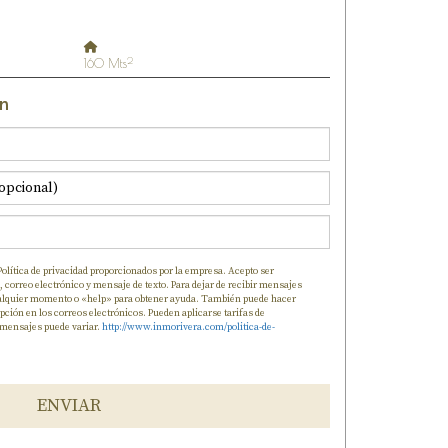
2
160 Mts
ón
Política de privacidad proporcionados por la empresa. Acepto ser
 correo electrónico y mensaje de texto. Para dejar de recibir mensajes
ualquier momento o «help» para obtener ayuda. También puede hacer
ipción en los correos electrónicos. Pueden aplicarse tarifas de
 mensajes puede variar.
http://www.inmorivera.com/politica-de-
ENVIAR