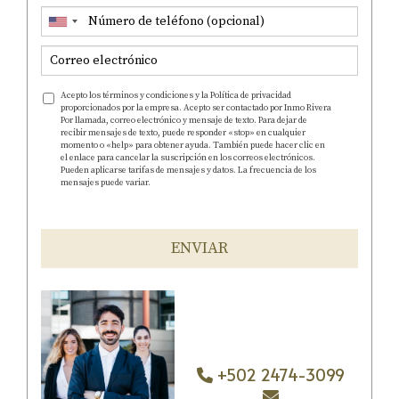
Acepto los términos y condiciones y la Política de privacidad
proporcionados por la empresa. Acepto ser contactado por Inmo Rivera
Por llamada, correo electrónico y mensaje de texto. Para dejar de
recibir mensajes de texto, puede responder «stop» en cualquier
momento o «help» para obtener ayuda. También puede hacer clic en
el enlace para cancelar la suscripción en los correos electrónicos.
Pueden aplicarse tarifas de mensajes y datos. La frecuencia de los
mensajes puede variar.
http://www.inmorivera.com/politica-de-
privacidad
ENVIAR
+502 2474-3099