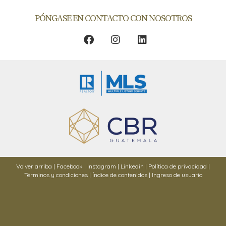
PÓNGASE EN CONTACTO CON NOSOTROS
Volver arriba
|
Facebook
|
Instagram
|
Linkedin
|
Política de privacidad
|
Términos y condiciones
|
Índice de contenidos
|
Ingreso de usuario