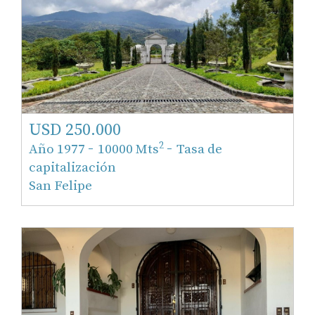
USD 250.000
-
-
2
Año 1977
10000 Mts
Tasa de
capitalización
San Felipe